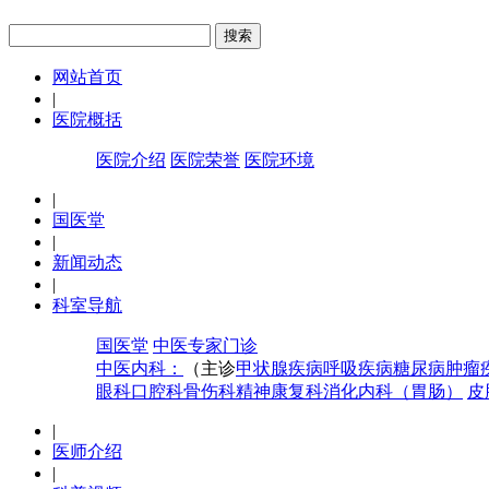
网站首页
|
医院概括
医院介绍
医院荣誉
医院环境
|
国医堂
|
新闻动态
|
科室导航
国医堂
中医专家门诊
中医内科：
（主诊
甲状腺疾病
呼吸疾病
糖尿病
肿瘤
眼科
口腔科
骨伤科
精神康复科
消化内科（胃肠）
皮
|
医师介绍
|