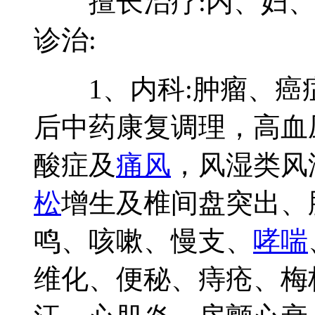
擅长治疗:内、妇
诊治:
1、内科:肿瘤、癌
后中药康复调理，高血
酸症及
痛风
，风湿类风
松
增生及椎间盘突出、
鸣、咳嗽、慢支、
哮喘
维化、便秘、痔疮、梅