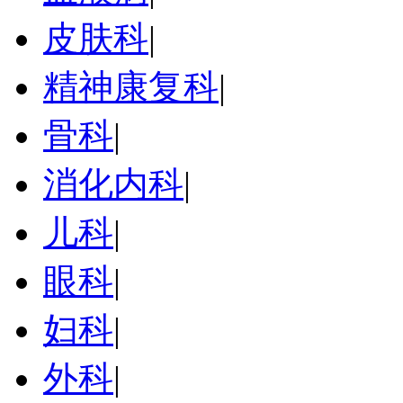
皮肤科
|
精神康复科
|
骨科
|
消化内科
|
儿科
|
眼科
|
妇科
|
外科
|