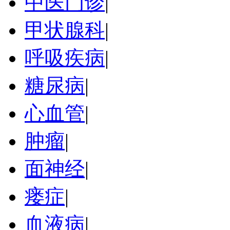
中医门诊
|
甲状腺科
|
呼吸疾病
|
糖尿病
|
心血管
|
肿瘤
|
面神经
|
瘘症
|
血液病
|