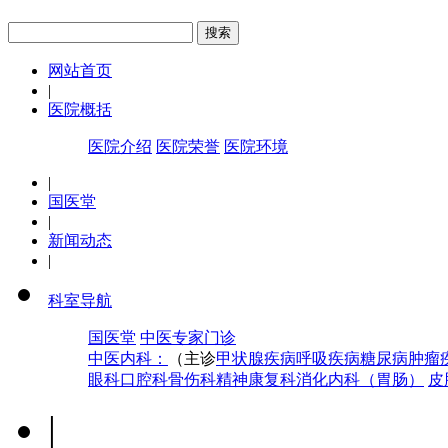
网站首页
|
医院概括
医院介绍
医院荣誉
医院环境
|
国医堂
|
新闻动态
|
科室导航
国医堂
中医专家门诊
中医内科：
（主诊
甲状腺疾病
呼吸疾病
糖尿病
肿瘤
眼科
口腔科
骨伤科
精神康复科
消化内科（胃肠）
皮
|